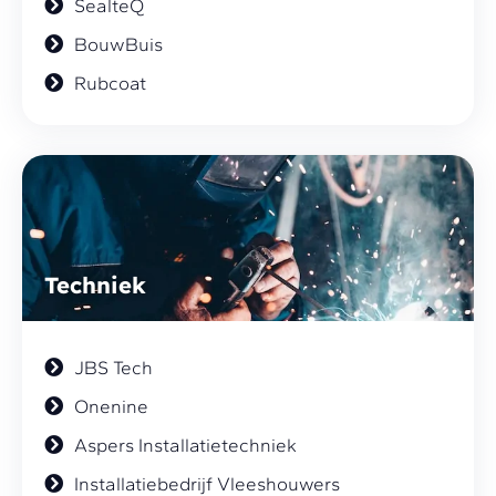
SealteQ
BouwBuis
Rubcoat
Techniek
JBS Tech
Onenine
Aspers Installatietechniek
Installatiebedrijf Vleeshouwers