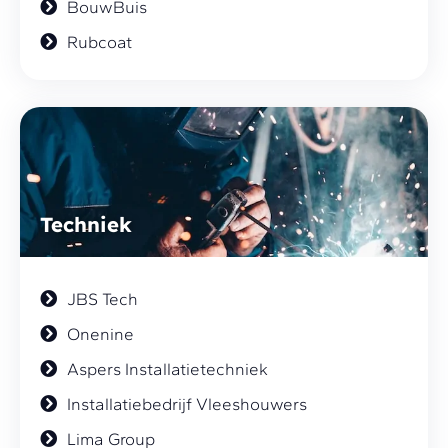
BouwBuis
Rubcoat
Techniek
JBS Tech
Onenine
Aspers Installatietechniek
Installatiebedrijf Vleeshouwers
Lima Group